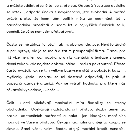
a můžete udělat přesně to, co si přejete. Odpadá frustrace dusícího
se vzteku, odpadá únava z nevyřčeného, jste svobodní. A možná
právě proto, že jsem těm politik měla za sedmnáct let v
nadnárodním prostředí a sedm let v nejvyšších funkcích tolik,
oceňuji, že už se nemusím přetvařovat.
Často se mě zákazníci ptají, jak mi obchod jde. Jde. Není to žádný
super byznys, ale je to malá a zatím prosperující firma. Firma, pro
níž vize není jen cár papíru, pro níž klientská orientace znamená
denní zákon, kde najdete dobrou náladu, radu a povzbuzení. Přesto
často uvažuji, jak se tím velkým byznysem stát a pokaždé, když mi
myšlenky ujedou nahlas, se mi dostává odpovědi, že pak už
popsaná atmosféra zmizí. Pak se vytratí hodnoty, pro které nás
zákazníci vyhledávají. Jenže...
Čeští klienti očekávají maximální míru flexibility ze strany
obchodníka. Očekávají nadstandardní přístup, služby téměř za
hranicí existenčních možností a paletu jen kladných morálních
hodnot ve Vašem přístupu. Čekají maximální a chtějí to koupit se
slevou. Sami však, velmi často, stejný morální kredit nenabízí.