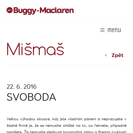
menu
Mišmaš
<
Zpět
22. 6. 2016
SVOBODA
Velkou výhodou situace, kdy jste vlastním pánem a nepracujete v
žádné firmě je, že se nemusíte ohlížet na to, co řeknete, případně
napíšete. Že nemusíte sledovat korporátní zájmy a firemní zvyklosti