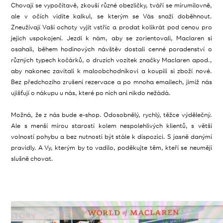
Chovají se vypočítavě, zkouší různé obezličky, tváří se mírumilovně,
ale v očích vidíte kalkul, se kterým se Vás snaží doběhnout.
Zneužívají Vaší ochoty vyjít vstříc a prodat kolikrát pod cenou pro
jejich uspokojení. Jezdí k nám, aby se zorientovali, Maclaren si
osahali, během hodinových návštěv dostali cenné poradenství o
různých typech kočárků, o druzích vozítek značky Maclaren apod.,
aby nakonec zavítali k maloobchodníkovi a koupili si zboží nové.
Bez předchozího zrušení rezervace a po mnoha emailech, jimiž nás
ujišťují o nákupu u nás, které po nich ani nikdo nežádá.
Možná, že z nás bude e-shop. Odosobnělý, rychlý, těžce výdělečný.
Ale s menší mírou starostí kolem nespolehlivých klientů, s větší
volností pohybu a bez nutnosti být stále k dispozici. S jasně danými
pravidly. A Vy, kterým by to vadilo, poděkujte těm, kteří se neumějí
slušně chovat.