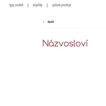
typy vozítek
doplňky
způsob prodeje
<
Zpět
Názvosloví