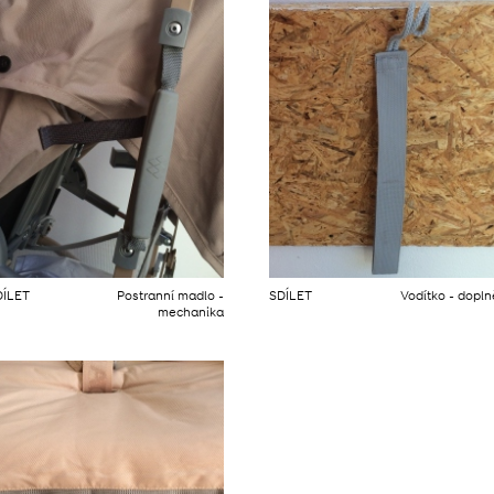
DÍLET
Postranní madlo -
SDÍLET
Vodítko - dopl
mechanika