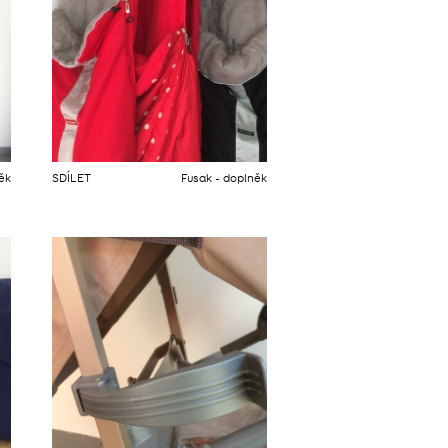
ěk
SDÍLET
Fusak - doplněk