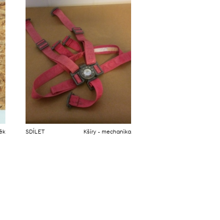
něk
SDÍLET
Kšíry - mechanika