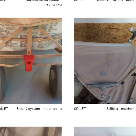
DÍLET
Bezpečnostní spona -
SDÍLET
Cestovní vizitka - dopl
mechanika
DÍLET
Brzdný systém - mechanika
SDÍLET
Stříška - mechan