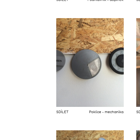
SDÍLET
Podhlavník - doplněk
S
SDÍLET
Poklice - mechanika
S