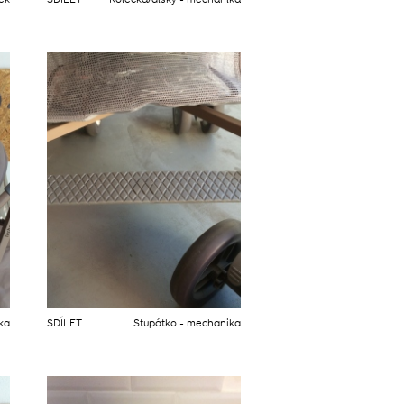
něk
SDÍLET
Kolečka/disky - mechanika
ika
SDÍLET
Stupátko - mechanika